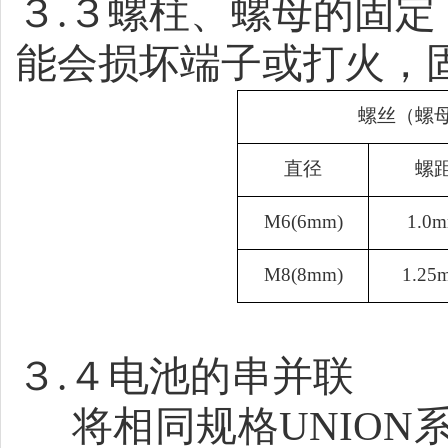
３
.
３螺柱、螺母的固定
能会损坏端子或打火，
螺丝（螺
直径
螺
M6(6mm)
1.0
M8(8mm)
1.25
３
.
４
电池的串并联
将相同规格
UNION