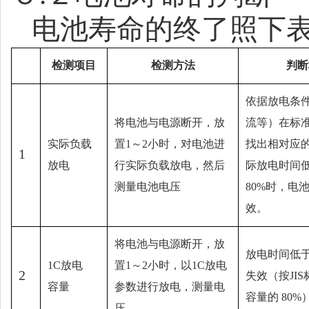
电池寿命的终了照下
检测项目
检测方法
判断
依据放电条
将电池与电源断开，放
流等）在标
实际负载
置
1
～
2
小时，对电池进
找出相对应
1
放电
行实际负载放电，然后
际放电时间
测量电池电压
80%
时，电
效。
将电池与电源断开，放
放电时间低
1C
放电
置
1
～
2
小时，以
1C
放电
2
失效（按
JIS
容量
参数进行放电，测量电
容量的
80%
压