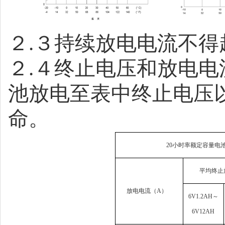
２
.
３持续放电电流不得
２
.
４终止电压和放电电
池放电至表中终止电压
命。
20
小时率额定容量电
平均终止
放电电流（
A
）
6V1.2AH
～
6V12AH