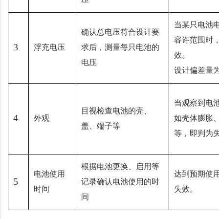
当某只电池
确认总电压符合设计要
容许范围时
3
浮充电压
求后，测量每只电池的
效。
电压
设计偏差量
当观察到电
目视检查电池的壳、
4
外观
如壳体膨胀
盖、端子等
等，即判为
根据电池更换、启用等
电池使用
达到预期使
5
记录确认电池使用的时
时间
失效。
间